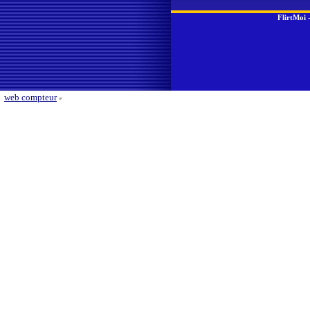
FlirtMoi
web compteur