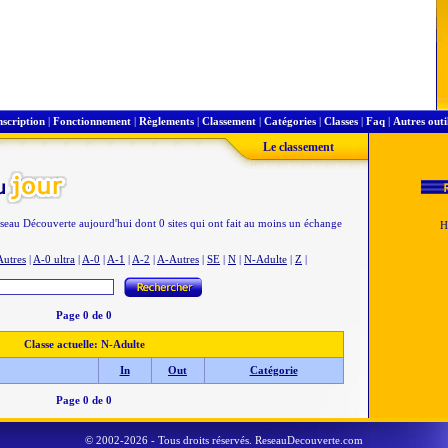
nscription
|
Fonctionnement
|
Règlements
|
Classement
|
Catégories
|
Classes
|
Faq
|
Autres outi
Le classement
éseau Découverte aujourd'hui dont 0 sites qui ont fait au moins un échange
Autres
|
A-0 ultra
|
A-0
|
A-1
|
A-2
|
A-Autres
|
SE
|
N
|
N-Adulte
|
Z
|
Page 0 de 0
Classe actuelle: N-Adulte
In
Out
Catégorie
Page 0 de 0
© 2002-2026 - Tous droits réservés. ReseauDecouverte.com