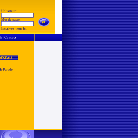
Utilisateur:
Mot de passe:
Inscrivez-vous ici
ls
|
Contact