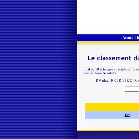
Accueil
|
I
Total de 10 échanges effectués sur le r
dans la classe
N-Adulte
R-0 ultra
|
R-0
|
R-1
|
R-2
|
R-
Url