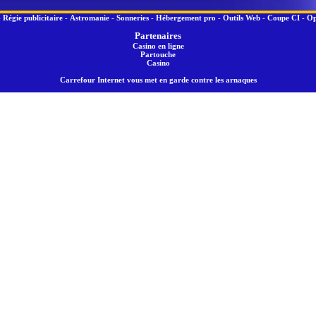
-
Régie publicitaire
-
Astromanie
-
Sonneries
-
Hébergement pro
-
Outils Web
-
Coupe CI
-
Op
Partenaires
Casino en ligne
Partouche
Casino
Carrefour Internet vous met en garde contre les arnaques