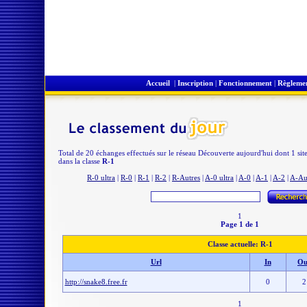
Accueil
|
Inscription
|
Fonctionnement
|
Règleme
Total de 20 échanges effectués sur le réseau Découverte aujourd'hui dont 1 sit
dans la classe
R-1
R-0 ultra
|
R-0
|
R-1
|
R-2
|
R-Autres
|
A-0 ultra
|
A-0
|
A-1
|
A-2
|
A-Au
1
Page 1 de 1
Classe actuelle: R-1
Url
In
Ou
http://snake8.free.fr
0
2
1