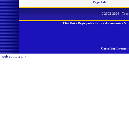
Page 1 de 1
© 2002-2026 - Tous 
FlirtMoi
-
Régie publicitaire
-
Astromanie
-
Son
Carrefour Internet 
web compteur