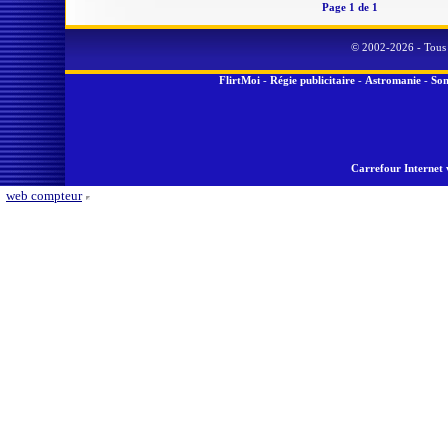
Page 1 de 1
© 2002-2026 - Tous 
FlirtMoi
-
Régie publicitaire
-
Astromanie
-
Son
Carrefour Internet 
web compteur