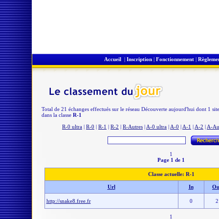
Accueil
|
Inscription
|
Fonctionnement
|
Règleme
Total de 21 échanges effectués sur le réseau Découverte aujourd'hui dont 1 sit
dans la classe
R-1
R-0 ultra
|
R-0
|
R-1
|
R-2
|
R-Autres
|
A-0 ultra
|
A-0
|
A-1
|
A-2
|
A-Au
1
Page 1 de 1
Classe actuelle: R-1
Url
In
Ou
http://snake8.free.fr
0
2
1