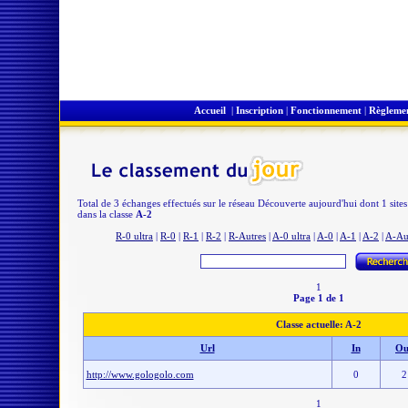
Accueil
|
Inscription
|
Fonctionnement
|
Règleme
Total de 3 échanges effectués sur le réseau Découverte aujourd'hui dont 1 site
dans la classe
A-2
R-0 ultra
|
R-0
|
R-1
|
R-2
|
R-Autres
|
A-0 ultra
|
A-0
|
A-1
|
A-2
|
A-Au
1
Page 1 de 1
Classe actuelle: A-2
Url
In
Ou
http://www.gologolo.com
0
2
1