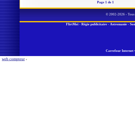
Page 1 de 1
© 2002-2026 - Tous 
FlirtMoi
-
Régie publicitaire
-
Astromanie
-
Son
Carrefour Internet 
web compteur