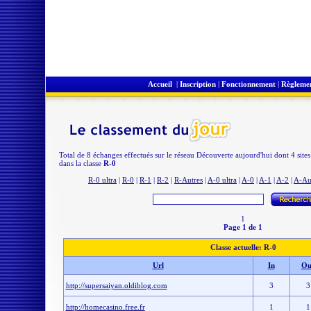
Accueil
|
Inscription
|
Fonctionnement
|
Règleme
Total de 8 échanges effectués sur le réseau Découverte aujourd'hui dont 4 site
dans la classe
R-0
R-0 ultra
|
R-0
|
R-1
|
R-2
|
R-Autres
|
A-0 ultra
|
A-0
|
A-1
|
A-2
|
A-Au
1
Page 1 de 1
Classe actuelle: R-0
Url
In
Ou
http://supersaiyan.oldiblog.com
3
3
http://homecasino.free.fr
1
1