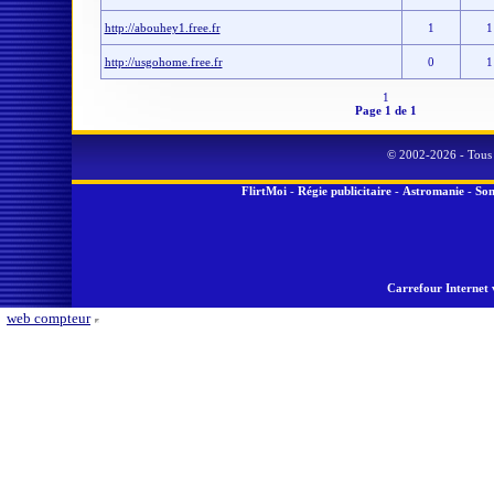
http://abouhey1.free.fr
1
1
http://usgohome.free.fr
0
1
1
Page 1 de 1
© 2002-2026 - Tous 
FlirtMoi
-
Régie publicitaire
-
Astromanie
-
Son
Carrefour Internet 
web compteur