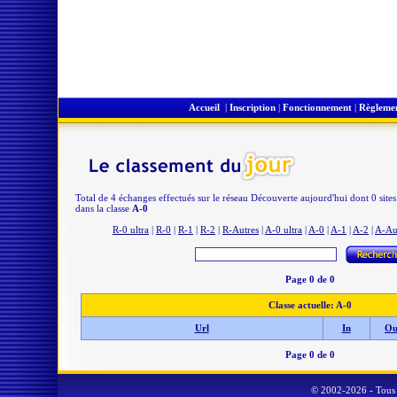
Accueil
|
Inscription
|
Fonctionnement
|
Règleme
Total de 4 échanges effectués sur le réseau Découverte aujourd'hui dont 0 site
dans la classe
A-0
R-0 ultra
|
R-0
|
R-1
|
R-2
|
R-Autres
|
A-0 ultra
|
A-0
|
A-1
|
A-2
|
A-Au
Page 0 de 0
Classe actuelle: A-0
Url
In
Ou
Page 0 de 0
© 2002-2026 - Tous 