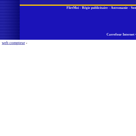
FlirtMoi
-
Régie publicitaire
-
Astromanie
-
Son
Carrefour Internet 
web compteur