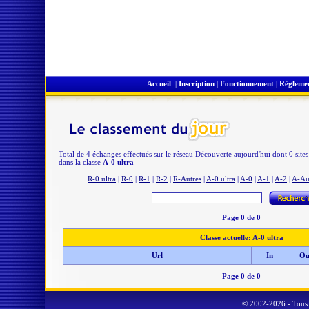
Accueil
|
Inscription
|
Fonctionnement
|
Règleme
Total de 4 échanges effectués sur le réseau Découverte aujourd'hui dont 0 site
dans la classe
A-0 ultra
R-0 ultra
|
R-0
|
R-1
|
R-2
|
R-Autres
|
A-0 ultra
|
A-0
|
A-1
|
A-2
|
A-Au
Page 0 de 0
Classe actuelle: A-0 ultra
Url
In
Ou
Page 0 de 0
© 2002-2026 - Tous 