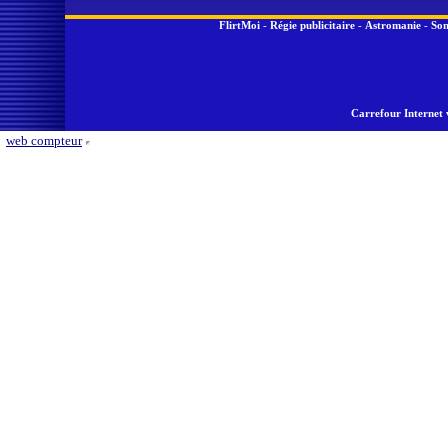
FlirtMoi
-
Régie publicitaire
-
Astromanie
-
Son
Carrefour Internet 
web compteur