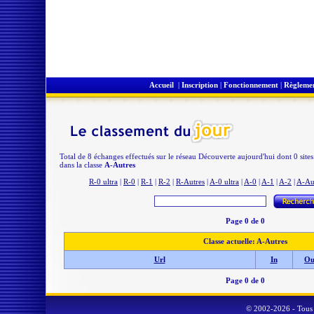
Accueil
|
Inscription
|
Fonctionnement
|
Règleme
Total de 8 échanges effectués sur le réseau Découverte aujourd'hui dont 0 site
dans la classe
A-Autres
R-0 ultra
|
R-0
|
R-1
|
R-2
|
R-Autres
|
A-0 ultra
|
A-0
|
A-1
|
A-2
|
A-Au
Page 0 de 0
Classe actuelle: A-Autres
Url
In
Ou
Page 0 de 0
© 2002-2026 - Tous 