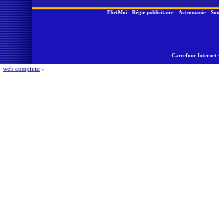
FlirtMoi
-
Régie publicitaire
-
Astromanie
-
Son
Carrefour Internet 
web compteur