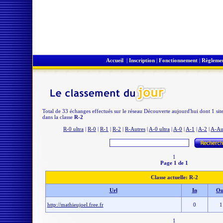
Accueil
|
Inscription
|
Fonctionnement
|
Règleme
Total de 33 échanges effectués sur le réseau Découverte aujourd'hui dont 1 sit
dans la classe
R-2
R-0 ultra
|
R-0
|
R-1
|
R-2
|
R-Autres
|
A-0 ultra
|
A-0
|
A-1
|
A-2
|
A-Au
1
Page 1 de 1
Classe actuelle: R-2
Url
In
Ou
http://mathieujoel.free.fr
0
1
1