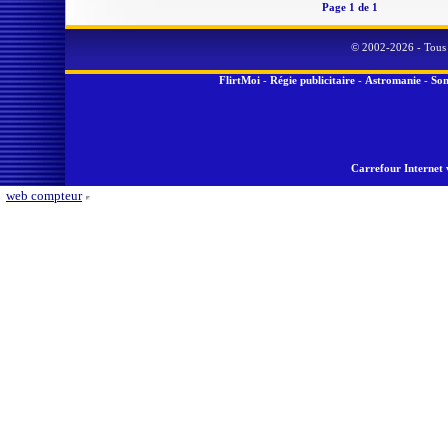
Page 1 de 1
© 2002-2026 - Tous 
FlirtMoi
-
Régie publicitaire
-
Astromanie
-
Son
Carrefour Internet 
web compteur