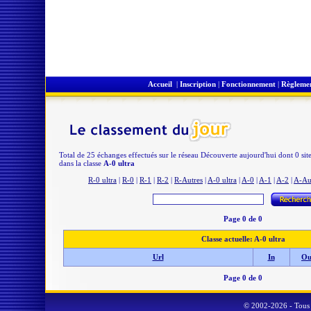
Accueil
|
Inscription
|
Fonctionnement
|
Règleme
Total de 25 échanges effectués sur le réseau Découverte aujourd'hui dont 0 sit
dans la classe
A-0 ultra
R-0 ultra
|
R-0
|
R-1
|
R-2
|
R-Autres
|
A-0 ultra
|
A-0
|
A-1
|
A-2
|
A-Au
Page 0 de 0
Classe actuelle: A-0 ultra
Url
In
Ou
Page 0 de 0
© 2002-2026 - Tous 