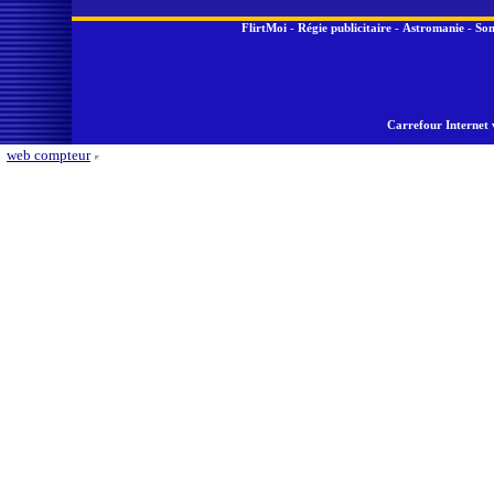
FlirtMoi
-
Régie publicitaire
-
Astromanie
-
Son
Carrefour Internet 
web compteur