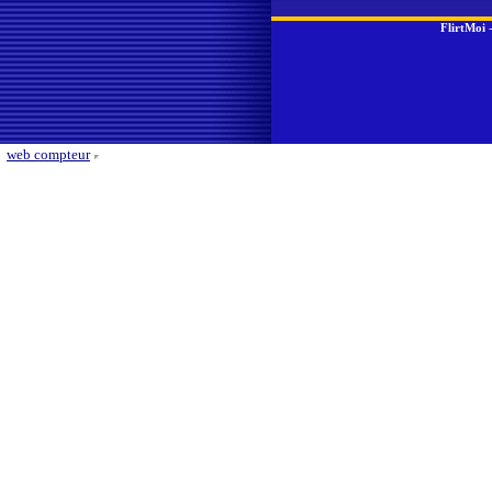
FlirtMoi
web compteur