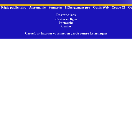
-
Régie publicitaire
-
Astromanie
-
Sonneries
-
Hébergement pro
-
Outils Web
-
Coupe CI
-
Op
Partenaires
Casino en ligne
Partouche
Casino
Carrefour Internet vous met en garde contre les arnaques