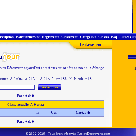
nscription
|
Fonctionnement
|
Règlements
|
Classement
|
Catégories
|
Classes
|
Faq
|
Autres outi
Le classement
éseau Découverte aujourd'hui dont 0 sites qui ont fait au moins un échange
Autres
|
A-0 ultra
|
A-0
|
A-1
|
A-2
|
A-Autres
|
SE
|
N
|
N-Adulte
|
Z
|
Page 0 de 0
Classe actuelle: A-0 ultra
In
Out
Catégorie
Page 0 de 0
© 2002-2026 - Tous droits réservés. ReseauDecouverte.com