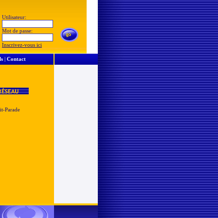
Utilisateur:
Mot de passe:
Inscrivez-vous ici
ls
|
Contact