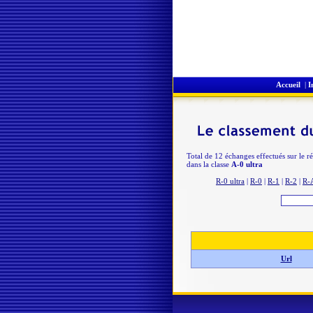
Accueil
|
I
Total de 12 échanges effectués sur le r
dans la classe
A-0 ultra
R-0 ultra
|
R-0
|
R-1
|
R-2
|
R-
Url