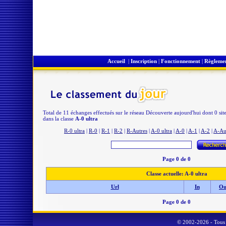
Accueil
|
Inscription
|
Fonctionnement
|
Règleme
Total de 11 échanges effectués sur le réseau Découverte aujourd'hui dont 0 sit
dans la classe
A-0 ultra
R-0 ultra
|
R-0
|
R-1
|
R-2
|
R-Autres
|
A-0 ultra
|
A-0
|
A-1
|
A-2
|
A-Au
Page 0 de 0
Classe actuelle: A-0 ultra
Url
In
Ou
Page 0 de 0
© 2002-2026 - Tous 