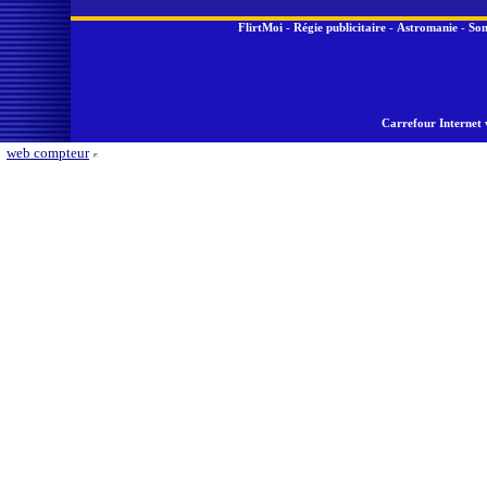
FlirtMoi
-
Régie publicitaire
-
Astromanie
-
Son
Carrefour Internet 
web compteur