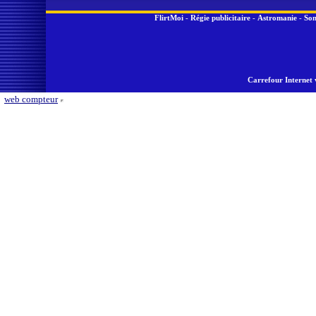
FlirtMoi
-
Régie publicitaire
-
Astromanie
-
Son
Carrefour Internet 
web compteur