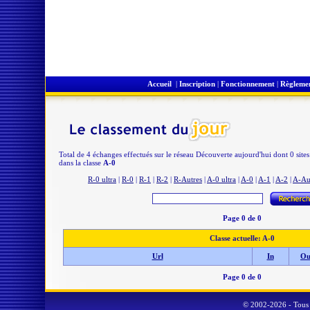
Accueil
|
Inscription
|
Fonctionnement
|
Règleme
Total de 4 échanges effectués sur le réseau Découverte aujourd'hui dont 0 site
dans la classe
A-0
R-0 ultra
|
R-0
|
R-1
|
R-2
|
R-Autres
|
A-0 ultra
|
A-0
|
A-1
|
A-2
|
A-Au
Page 0 de 0
Classe actuelle: A-0
Url
In
Ou
Page 0 de 0
© 2002-2026 - Tous 