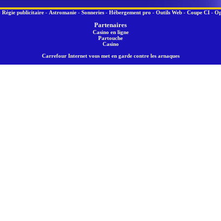
-
Régie publicitaire
-
Astromanie
-
Sonneries
-
Hébergement pro
-
Outils Web
-
Coupe CI
-
Op
Partenaires
Casino en ligne
Partouche
Casino
Carrefour Internet vous met en garde contre les arnaques