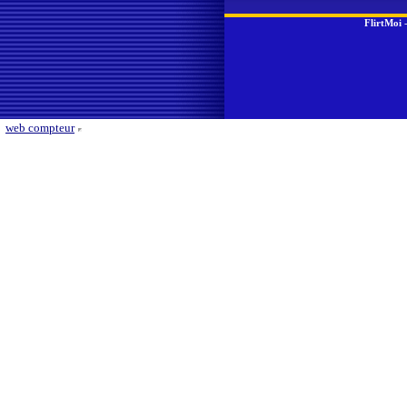
FlirtMoi
web compteur