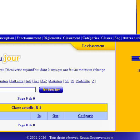
nscription
|
Fonctionnement
|
Règlements
|
Classement
|
Catégories
|
Classes
|
Faq
|
Autres outi
Le classement
seau Découverte aujourd'hui dont 0 sites qui ont fait au moins un échange
Autres
|
A-0 ultra
|
A-0
|
A-1
|
A-2
|
A-Autres
|
SE
|
N
|
N-Adulte
|
Z
|
Page 0 de 0
Classe actuelle: R-1
In
Out
Catégorie
Page 0 de 0
© 2002-2026 - Tous droits réservés. ReseauDecouverte.com