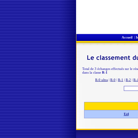
Accueil
|
I
Total de 3 échanges effectués sur le ré
dans la classe
R-1
R-0 ultra
|
R-0
|
R-1
|
R-2
|
R-
Url