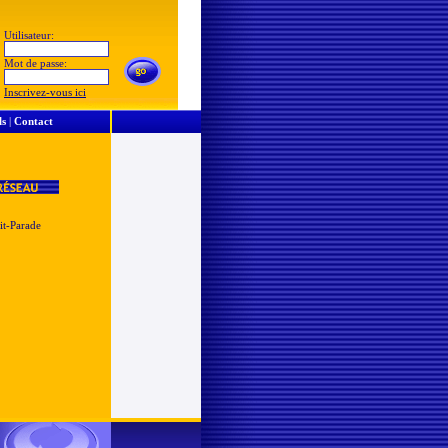
Utilisateur:
Mot de passe:
Inscrivez-vous ici
ls
|
Contact