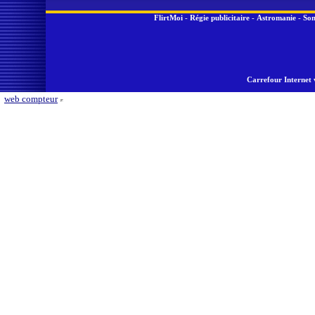
FlirtMoi
-
Régie publicitaire
-
Astromanie
-
Son
Carrefour Internet 
web compteur