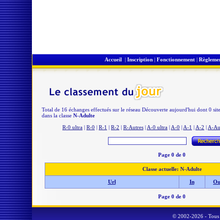
Accueil
|
Inscription
|
Fonctionnement
|
Règleme
Total de 16 échanges effectués sur le réseau Découverte aujourd'hui dont 0 sit
dans la classe
N-Adulte
R-0 ultra
|
R-0
|
R-1
|
R-2
|
R-Autres
|
A-0 ultra
|
A-0
|
A-1
|
A-2
|
A-Au
Page 0 de 0
Classe actuelle: N-Adulte
Url
In
Ou
Page 0 de 0
© 2002-2026 - Tous 