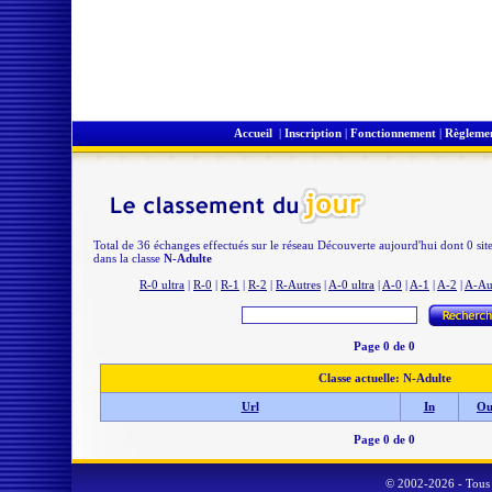
Accueil
|
Inscription
|
Fonctionnement
|
Règleme
Total de 36 échanges effectués sur le réseau Découverte aujourd'hui dont 0 sit
dans la classe
N-Adulte
R-0 ultra
|
R-0
|
R-1
|
R-2
|
R-Autres
|
A-0 ultra
|
A-0
|
A-1
|
A-2
|
A-Au
Page 0 de 0
Classe actuelle: N-Adulte
Url
In
Ou
Page 0 de 0
© 2002-2026 - Tous 