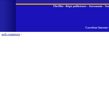
FlirtMoi
-
Régie publicitaire
-
Astromanie
-
Son
Carrefour Internet 
web compteur