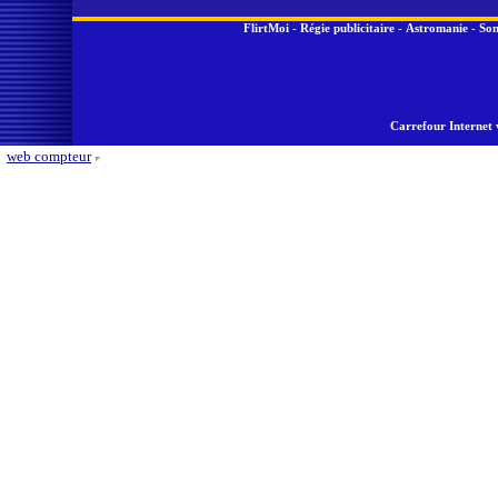
FlirtMoi
-
Régie publicitaire
-
Astromanie
-
Son
Carrefour Internet 
web compteur