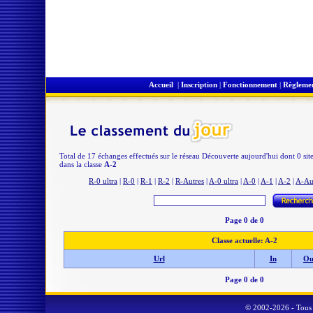
Accueil
|
Inscription
|
Fonctionnement
|
Règleme
Total de 17 échanges effectués sur le réseau Découverte aujourd'hui dont 0 sit
dans la classe
A-2
R-0 ultra
|
R-0
|
R-1
|
R-2
|
R-Autres
|
A-0 ultra
|
A-0
|
A-1
|
A-2
|
A-Au
Page 0 de 0
Classe actuelle: A-2
Url
In
Ou
Page 0 de 0
© 2002-2026 - Tous 