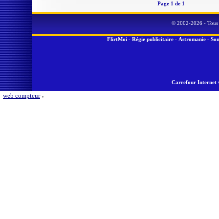
Page 1 de 1
© 2002-2026 - Tous 
FlirtMoi
-
Régie publicitaire
-
Astromanie
-
Son
Carrefour Internet 
web compteur