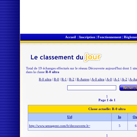
Accueil
|
Inscription
|
Fonctionnement
|
Règleme
Total de 19 échanges effectués sur le réseau Découverte aujourd'hui dont 1 sit
dans la classe
R-0 ultra
R-0 ultra
|
R-0
|
R-1
|
R-2
|
R-Autres
|
A-0 ultra
|
A-0
|
A-1
|
A-2
|
A-Au
1
Page 1 de 1
Classe actuelle: R-0 ultra
Url
In
Ou
http://www.sensagent.com/fr/decouverte.h~
5
6
1