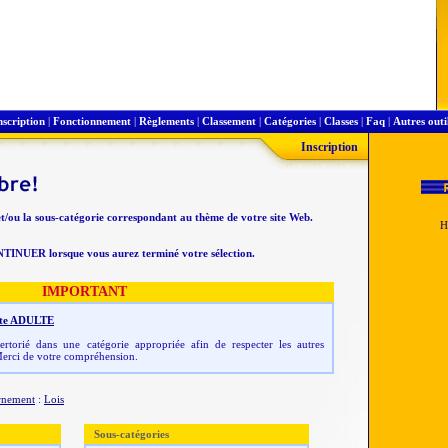
nscription
|
Fonctionnement
|
Règlements
|
Classement
|
Catégories
|
Classes
|
Faq
|
Autres outi
Inscription
et/ou la sous-catégorie correspondant au thème de votre site Web.
NTINUER lorsque vous aurez terminé votre sélection.
IMPORTANT
 site ADULTE
rtorié dans une catégorie appropriée afin de respecter les autres
erci de votre compréhension.
rnement
:
Lois
Sous-catégories