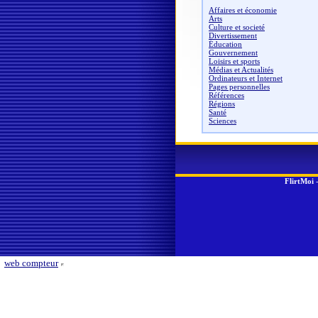
Affaires et économie
Arts
Culture et societé
Divertissement
Éducation
Gouvernement
Loisirs et sports
Médias et Actualités
Ordinateurs et Internet
Pages personnelles
Références
Régions
Santé
Sciences
FlirtMoi
web compteur