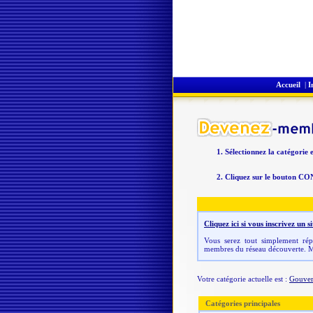
Accueil
|
I
Sélectionnez la catégorie 
Cliquez sur le bouton CO
Cliquez ici si vous inscrivez un
Vous serez tout simplement répe
membres du réseau découverte. M
Votre catégorie actuelle est :
Gouve
Catégories principales