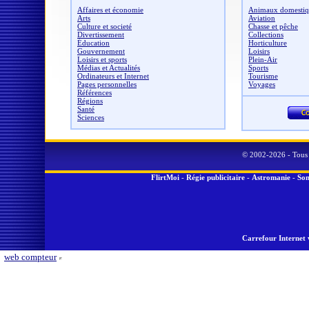
Affaires et économie
Animaux domestiq
Arts
Aviation
Culture et societé
Chasse et pêche
Divertissement
Collections
Éducation
Horticulture
Gouvernement
Loisirs
Loisirs et sports
Plein-Air
Médias et Actualités
Sports
Ordinateurs et Internet
Tourisme
Pages personnelles
Voyages
Références
Régions
Santé
Sciences
© 2002-2026 - Tous 
FlirtMoi
-
Régie publicitaire
-
Astromanie
-
Son
Carrefour Internet 
web compteur