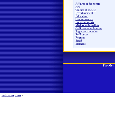
Affaires et économie
Arts
Culture et societé
Divertissement
Éducation
Gouvernement
Loisirs et sports
Médias et Actualités
Ordinateurs et Internet
Pages personnelles
Références
Régions
Santé
Sciences
FlirtMoi
web compteur