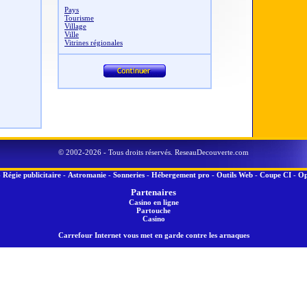
Pays
Tourisme
Village
Ville
Vitrines régionales
© 2002-2026 - Tous droits réservés. ReseauDecouverte.com
-
Régie publicitaire
-
Astromanie
-
Sonneries
-
Hébergement pro
-
Outils Web
-
Coupe CI
-
Op
Partenaires
Casino en ligne
Partouche
Casino
Carrefour Internet vous met en garde contre les arnaques