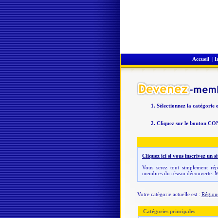
Accueil
|
I
Sélectionnez la catégorie 
Cliquez sur le bouton CO
Cliquez ici si vous inscrivez un
Vous serez tout simplement répe
membres du réseau découverte. M
Votre catégorie actuelle est :
Région
Catégories principales