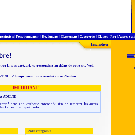
nscription
|
Fonctionnement
|
Règlements
|
Classement
|
Catégories
|
Classes
|
Faq
|
Autres outi
Inscription
et/ou la sous-catégorie correspondant au thème de votre site Web.
NTINUER lorsque vous aurez terminé votre sélection.
IMPORTANT
 site ADULTE
rtorié dans une catégorie appropriée afin de respecter les autres
erci de votre compréhension.
s
Sous-catégories