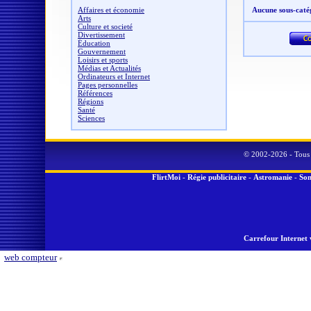
Affaires et économie
Aucune sous-caté
Arts
Culture et societé
Divertissement
Éducation
Gouvernement
Loisirs et sports
Médias et Actualités
Ordinateurs et Internet
Pages personnelles
Références
Régions
Santé
Sciences
© 2002-2026 - Tous 
FlirtMoi
-
Régie publicitaire
-
Astromanie
-
Son
Carrefour Internet 
web compteur