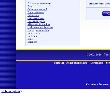
Affaires et économie
Aucune sous-caté
Arts
Culture et societé
Divertissement
Éducation
Gouvernement
Loisirs et sports
Médias et Actualités
Ordinateurs et Internet
Pages personnelles
Références
Régions
Santé
Sciences
© 2002-2026 - Tous 
FlirtMoi
-
Régie publicitaire
-
Astromanie
-
Son
Carrefour Internet 
web compteur