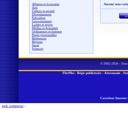
Affaires et économie
Aucune sous-caté
Arts
Culture et societé
Divertissement
Éducation
Gouvernement
Loisirs et sports
Médias et Actualités
Ordinateurs et Internet
Pages personnelles
Références
Régions
Santé
Sciences
© 2002-2026 - Tous 
FlirtMoi
-
Régie publicitaire
-
Astromanie
-
Son
Carrefour Internet 
web compteur