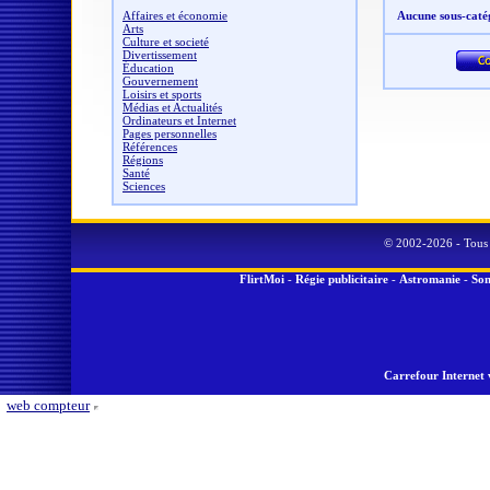
Affaires et économie
Aucune sous-caté
Arts
Culture et societé
Divertissement
Éducation
Gouvernement
Loisirs et sports
Médias et Actualités
Ordinateurs et Internet
Pages personnelles
Références
Régions
Santé
Sciences
© 2002-2026 - Tous 
FlirtMoi
-
Régie publicitaire
-
Astromanie
-
Son
Carrefour Internet 
web compteur