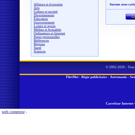
Affaires et économie
Aucune sous-caté
Arts
Culture et societé
Divertissement
Éducation
Gouvernement
Loisirs et sports
Médias et Actualités
Ordinateurs et Internet
Pages personnelles
Références
Régions
Santé
Sciences
© 2002-2026 - Tous 
FlirtMoi
-
Régie publicitaire
-
Astromanie
-
Son
Carrefour Internet 
web compteur