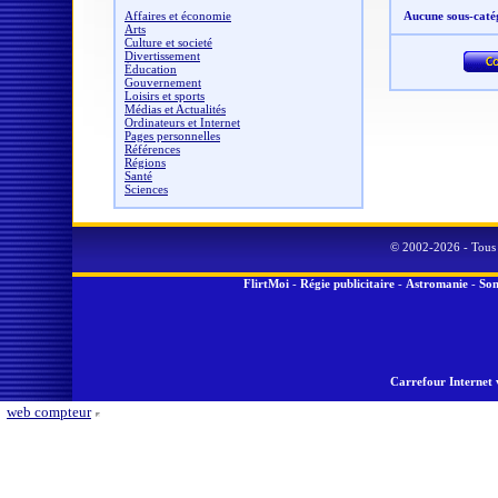
Affaires et économie
Aucune sous-caté
Arts
Culture et societé
Divertissement
Éducation
Gouvernement
Loisirs et sports
Médias et Actualités
Ordinateurs et Internet
Pages personnelles
Références
Régions
Santé
Sciences
© 2002-2026 - Tous 
FlirtMoi
-
Régie publicitaire
-
Astromanie
-
Son
Carrefour Internet 
web compteur