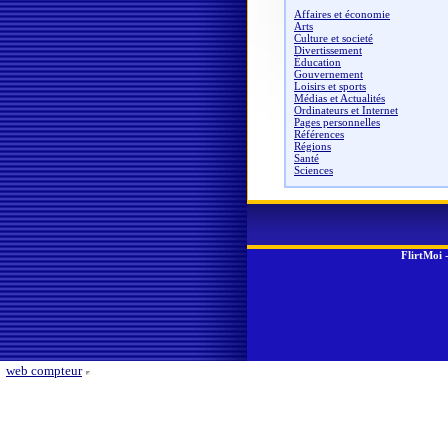
Affaires et économie
Arts
Culture et societé
Divertissement
Éducation
Gouvernement
Loisirs et sports
Médias et Actualités
Ordinateurs et Internet
Pages personnelles
Références
Régions
Santé
Sciences
FlirtMoi
web compteur