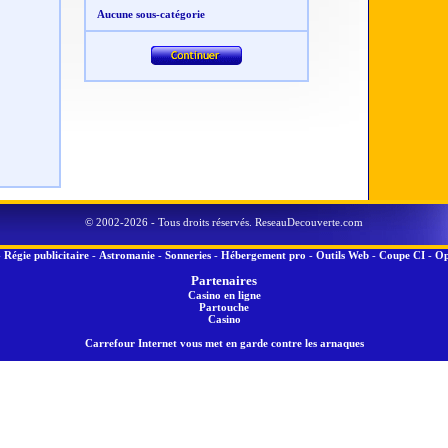
Aucune sous-catégorie
© 2002-2026 - Tous droits réservés. ReseauDecouverte.com
-
Régie publicitaire
-
Astromanie
-
Sonneries
-
Hébergement pro
-
Outils Web
-
Coupe CI
-
Op
Partenaires
Casino en ligne
Partouche
Casino
Carrefour Internet vous met en garde contre les arnaques