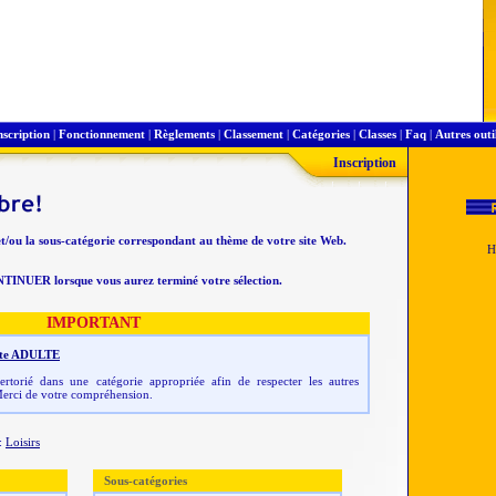
nscription
|
Fonctionnement
|
Règlements
|
Classement
|
Catégories
|
Classes
|
Faq
|
Autres outi
Inscription
et/ou la sous-catégorie correspondant au thème de votre site Web.
NTINUER lorsque vous aurez terminé votre sélection.
IMPORTANT
 site ADULTE
rtorié dans une catégorie appropriée afin de respecter les autres
erci de votre compréhension.
:
Loisirs
Sous-catégories