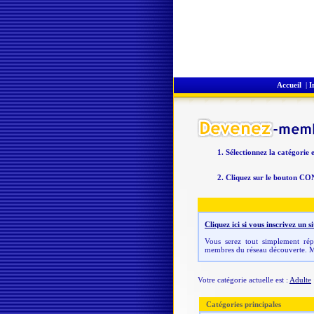
Accueil
|
I
Sélectionnez la catégorie 
Cliquez sur le bouton CO
Cliquez ici si vous inscrivez un
Vous serez tout simplement répe
membres du réseau découverte. M
Votre catégorie actuelle est :
Adulte
Catégories principales