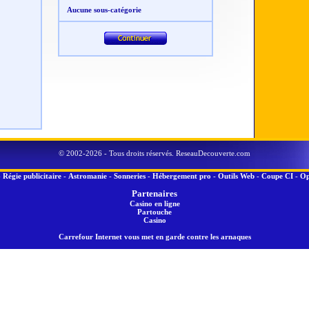
Aucune sous-catégorie
© 2002-2026 - Tous droits réservés. ReseauDecouverte.com
-
Régie publicitaire
-
Astromanie
-
Sonneries
-
Hébergement pro
-
Outils Web
-
Coupe CI
-
Op
Partenaires
Casino en ligne
Partouche
Casino
Carrefour Internet vous met en garde contre les arnaques