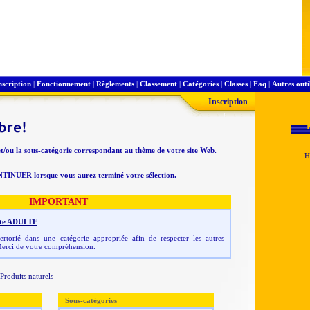
nscription
|
Fonctionnement
|
Règlements
|
Classement
|
Catégories
|
Classes
|
Faq
|
Autres outi
Inscription
et/ou la sous-catégorie correspondant au thème de votre site Web.
NTINUER lorsque vous aurez terminé votre sélection.
IMPORTANT
 site ADULTE
rtorié dans une catégorie appropriée afin de respecter les autres
erci de votre compréhension.
Produits naturels
Sous-catégories