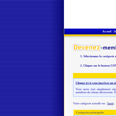
Accueil
|
I
Sélectionnez la catégorie 
Cliquez sur le bouton CO
Cliquez ici si vous inscrivez un
Vous serez tout simplement répe
membres du réseau découverte. M
Votre catégorie actuelle est :
Santé
:
Catégories principales