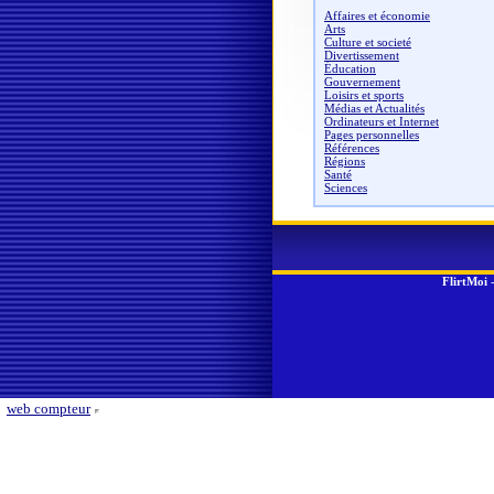
Affaires et économie
Arts
Culture et societé
Divertissement
Éducation
Gouvernement
Loisirs et sports
Médias et Actualités
Ordinateurs et Internet
Pages personnelles
Références
Régions
Santé
Sciences
FlirtMoi
web compteur