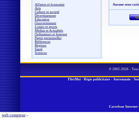
Affaires et économie
Aucune sous-caté
Arts
Culture et societé
Divertissement
Éducation
Gouvernement
Loisirs et sports
Médias et Actualités
Ordinateurs et Internet
Pages personnelles
Références
Régions
Santé
Sciences
© 2002-2026 - Tous 
FlirtMoi
-
Régie publicitaire
-
Astromanie
-
Son
Carrefour Internet 
web compteur