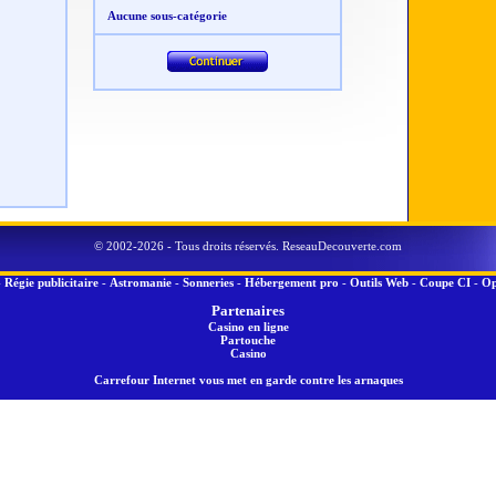
Aucune sous-catégorie
© 2002-2026 - Tous droits réservés. ReseauDecouverte.com
-
Régie publicitaire
-
Astromanie
-
Sonneries
-
Hébergement pro
-
Outils Web
-
Coupe CI
-
Op
Partenaires
Casino en ligne
Partouche
Casino
Carrefour Internet vous met en garde contre les arnaques