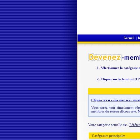
Accueil
|
I
Sélectionnez la catégorie 
Cliquez sur le bouton CO
Cliquez ici si vous inscrivez un
Vous serez tout simplement répe
membres du réseau découverte. M
Votre catégorie actuelle est :
Référe
Catégories principales