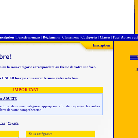
nscription
|
Fonctionnement
|
Règlements
|
Classement
|
Catégories
|
Classes
|
Faq
|
Autres outi
Inscription
et/ou la sous-catégorie correspondant au thème de votre site Web.
NTINUER lorsque vous aurez terminé votre sélection.
IMPORTANT
 site ADULTE
rtorié dans une catégorie appropriée afin de respecter les autres
erci de votre compréhension.
nces
:
Voyage
Sous-catégories