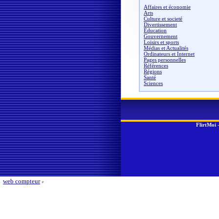
Affaires et économie
Arts
Culture et societé
Divertissement
Éducation
Gouvernement
Loisirs et sports
Médias et Actualités
Ordinateurs et Internet
Pages personnelles
Références
Régions
Santé
Sciences
FlirtMoi
web compteur