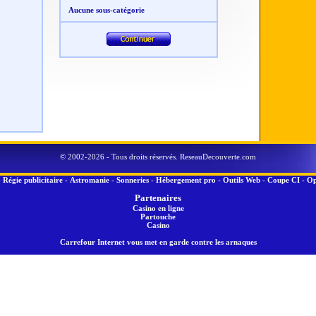
Aucune sous-catégorie
© 2002-2026 - Tous droits réservés. ReseauDecouverte.com
-
Régie publicitaire
-
Astromanie
-
Sonneries
-
Hébergement pro
-
Outils Web
-
Coupe CI
-
Op
Partenaires
Casino en ligne
Partouche
Casino
Carrefour Internet vous met en garde contre les arnaques