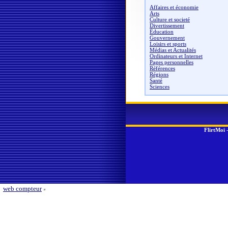
Affaires et économie
Arts
Culture et societé
Divertissement
Éducation
Gouvernement
Loisirs et sports
Médias et Actualités
Ordinateurs et Internet
Pages personnelles
Références
Régions
Santé
Sciences
FlirtMoi
web compteur