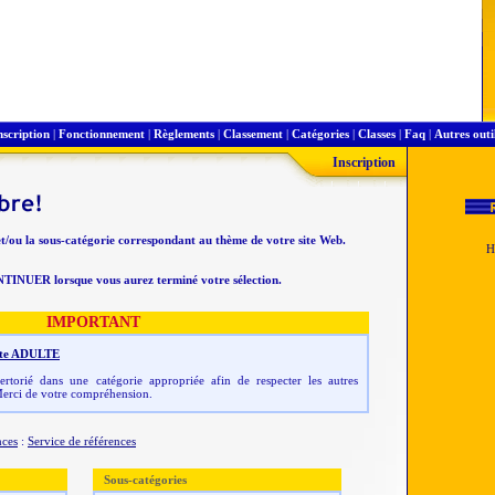
nscription
|
Fonctionnement
|
Règlements
|
Classement
|
Catégories
|
Classes
|
Faq
|
Autres outi
Inscription
et/ou la sous-catégorie correspondant au thème de votre site Web.
NTINUER lorsque vous aurez terminé votre sélection.
IMPORTANT
 site ADULTE
rtorié dans une catégorie appropriée afin de respecter les autres
erci de votre compréhension.
nces
:
Service de références
Sous-catégories