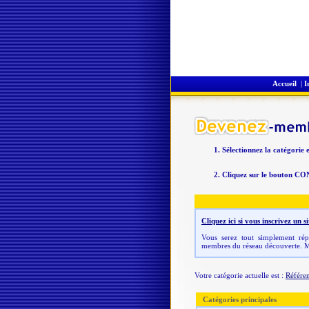
Accueil
|
I
Sélectionnez la catégorie 
Cliquez sur le bouton CO
Cliquez ici si vous inscrivez un
Vous serez tout simplement répe
membres du réseau découverte. M
Votre catégorie actuelle est :
Référe
Catégories principales