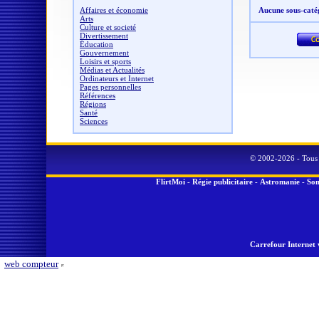
Affaires et économie
Aucune sous-caté
Arts
Culture et societé
Divertissement
Éducation
Gouvernement
Loisirs et sports
Médias et Actualités
Ordinateurs et Internet
Pages personnelles
Références
Régions
Santé
Sciences
© 2002-2026 - Tous 
FlirtMoi
-
Régie publicitaire
-
Astromanie
-
Son
Carrefour Internet 
web compteur