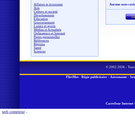
Affaires et économie
Aucune sous-caté
Arts
Culture et societé
Divertissement
Éducation
Gouvernement
Loisirs et sports
Médias et Actualités
Ordinateurs et Internet
Pages personnelles
Références
Régions
Santé
Sciences
© 2002-2026 - Tous 
FlirtMoi
-
Régie publicitaire
-
Astromanie
-
Son
Carrefour Internet 
web compteur