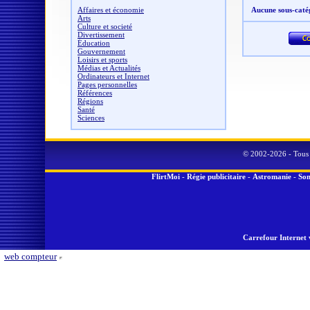
Affaires et économie
Aucune sous-caté
Arts
Culture et societé
Divertissement
Éducation
Gouvernement
Loisirs et sports
Médias et Actualités
Ordinateurs et Internet
Pages personnelles
Références
Régions
Santé
Sciences
© 2002-2026 - Tous 
FlirtMoi
-
Régie publicitaire
-
Astromanie
-
Son
Carrefour Internet 
web compteur