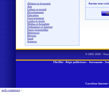
Affaires et économie
Aucune sous-caté
Arts
Culture et societé
Divertissement
Éducation
Gouvernement
Loisirs et sports
Médias et Actualités
Ordinateurs et Internet
Pages personnelles
Références
Régions
Santé
Sciences
© 2002-2026 - Tous 
FlirtMoi
-
Régie publicitaire
-
Astromanie
-
Son
Carrefour Internet 
web compteur