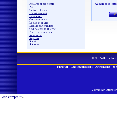
Affaires et économie
Aucune sous-caté
Arts
Culture et societé
Divertissement
Éducation
Gouvernement
Loisirs et sports
Médias et Actualités
Ordinateurs et Internet
Pages personnelles
Références
Régions
Santé
Sciences
© 2002-2026 - Tous 
FlirtMoi
-
Régie publicitaire
-
Astromanie
-
Son
Carrefour Internet 
web compteur