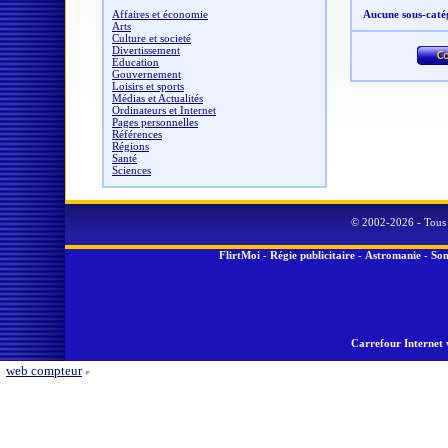
Affaires et économie
Aucune sous-caté
Arts
Culture et societé
Divertissement
Éducation
Gouvernement
Loisirs et sports
Médias et Actualités
Ordinateurs et Internet
Pages personnelles
Références
Régions
Santé
Sciences
© 2002-2026 - Tous 
FlirtMoi
-
Régie publicitaire
-
Astromanie
-
Son
Carrefour Internet 
web compteur