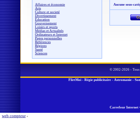
Affaires et économie
Aucune sous-caté
Arts
Culture et societé
Divertissement
Éducation
Gouvernement
Loisirs et sports
Médias et Actualités
Ordinateurs et Internet
Pages personnelles
Références
Régions
Santé
Sciences
© 2002-2026 - Tous 
FlirtMoi
-
Régie publicitaire
-
Astromanie
-
Son
Carrefour Internet 
web compteur