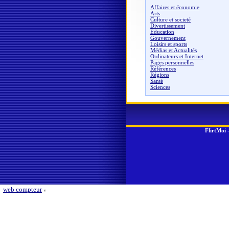
Affaires et économie
Arts
Culture et societé
Divertissement
Éducation
Gouvernement
Loisirs et sports
Médias et Actualités
Ordinateurs et Internet
Pages personnelles
Références
Régions
Santé
Sciences
FlirtMoi
web compteur