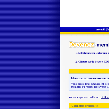
Accueil
|
I
Sélectionnez la catégorie 
Cliquez sur le bouton CO
Cliquez ici si vous inscrivez un
Vous serez tout simplement répe
membres du réseau découverte. M
Votre catégorie actuelle est :
Ordinat
Catégories principales