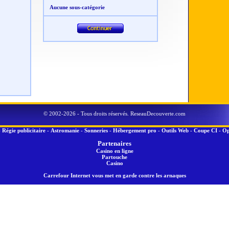
Aucune sous-catégorie
© 2002-2026 - Tous droits réservés. ReseauDecouverte.com
-
Régie publicitaire
-
Astromanie
-
Sonneries
-
Hébergement pro
-
Outils Web
-
Coupe CI
-
Op
Partenaires
Casino en ligne
Partouche
Casino
Carrefour Internet vous met en garde contre les arnaques