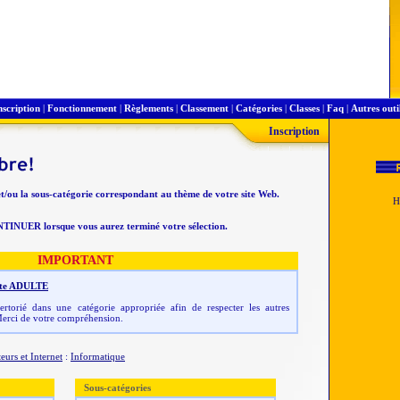
nscription
|
Fonctionnement
|
Règlements
|
Classement
|
Catégories
|
Classes
|
Faq
|
Autres outi
Inscription
et/ou la sous-catégorie correspondant au thème de votre site Web.
NTINUER lorsque vous aurez terminé votre sélection.
IMPORTANT
 site ADULTE
rtorié dans une catégorie appropriée afin de respecter les autres
erci de votre compréhension.
eurs et Internet
:
Informatique
Sous-catégories