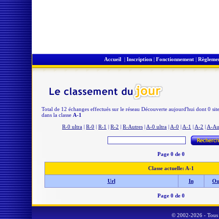
Accueil
|
Inscription
|
Fonctionnement
|
Règleme
Total de 12 échanges effectués sur le réseau Découverte aujourd'hui dont 0 sit
dans la classe
A-1
R-0 ultra
|
R-0
|
R-1
|
R-2
|
R-Autres
|
A-0 ultra
|
A-0
|
A-1
|
A-2
|
A-Au
Page 0 de 0
Classe actuelle: A-1
Url
In
Ou
Page 0 de 0
© 2002-2026 - Tous 