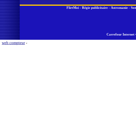
FlirtMoi
-
Régie publicitaire
-
Astromanie
-
Son
Carrefour Internet 
web compteur