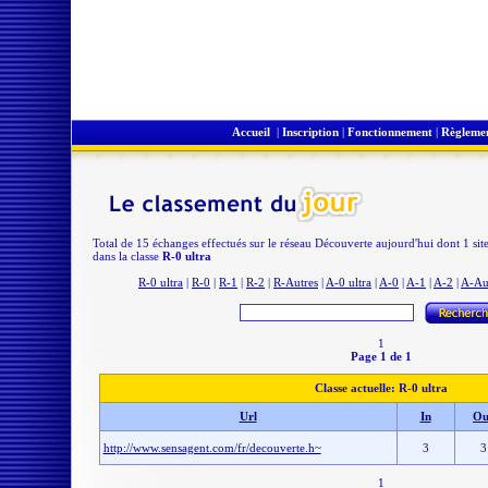
Accueil
|
Inscription
|
Fonctionnement
|
Règleme
Total de 15 échanges effectués sur le réseau Découverte aujourd'hui dont 1 sit
dans la classe
R-0 ultra
R-0 ultra
|
R-0
|
R-1
|
R-2
|
R-Autres
|
A-0 ultra
|
A-0
|
A-1
|
A-2
|
A-Au
1
Page 1 de 1
Classe actuelle: R-0 ultra
Url
In
Ou
http://www.sensagent.com/fr/decouverte.h~
3
3
1