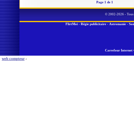
Page 1 de 1
© 2002-2026 - Tous 
FlirtMoi
-
Régie publicitaire
-
Astromanie
-
Son
Carrefour Internet 
web compteur