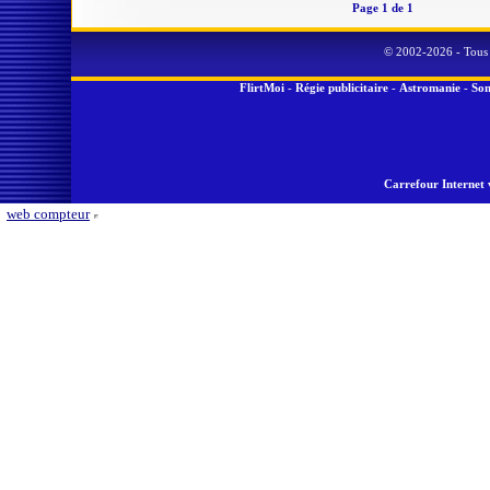
Page 1 de 1
© 2002-2026 - Tous 
FlirtMoi
-
Régie publicitaire
-
Astromanie
-
Son
Carrefour Internet 
web compteur