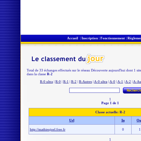
Accueil
|
Inscription
|
Fonctionnement
|
Règleme
Total de 33 échanges effectués sur le réseau Découverte aujourd'hui dont 1 sit
dans la classe
R-2
R-0 ultra
|
R-0
|
R-1
|
R-2
|
R-Autres
|
A-0 ultra
|
A-0
|
A-1
|
A-2
|
A-Au
1
Page 1 de 1
Classe actuelle: R-2
Url
In
Ou
http://mathieujoel.free.fr
0
1
1