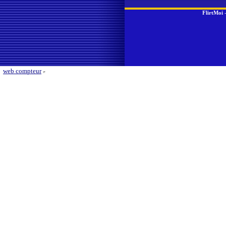
FlirtMoi
web compteur