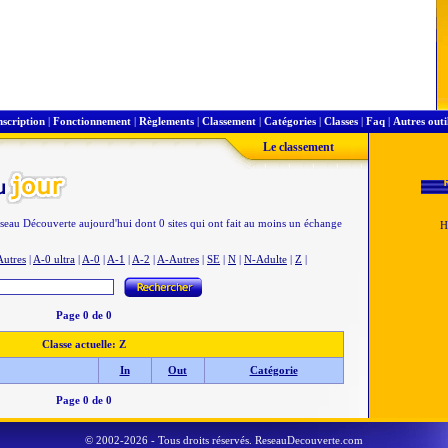
nscription
|
Fonctionnement
|
Règlements
|
Classement
|
Catégories
|
Classes
|
Faq
|
Autres outi
Le classement
éseau Découverte aujourd'hui dont 0 sites qui ont fait au moins un échange
Autres
|
A-0 ultra
|
A-0
|
A-1
|
A-2
|
A-Autres
|
SE
|
N
|
N-Adulte
|
Z
|
Page 0 de 0
Classe actuelle: Z
In
Out
Catégorie
Page 0 de 0
© 2002-2026 - Tous droits réservés. ReseauDecouverte.com