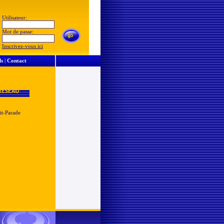
Utilisateur:
Mot de passe:
Inscrivez-vous ici
ls
|
Contact