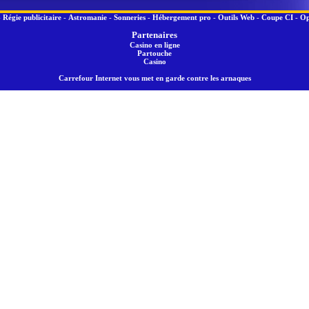
-
Régie publicitaire
-
Astromanie
-
Sonneries
-
Hébergement pro
-
Outils Web
-
Coupe CI
-
Op
Partenaires
Casino en ligne
Partouche
Casino
Carrefour Internet vous met en garde contre les arnaques