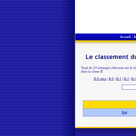
Accueil
|
I
Total de 23 échanges effectués sur le r
dans la classe
Z
R-0 ultra
|
R-0
|
R-1
|
R-2
|
R-
Url